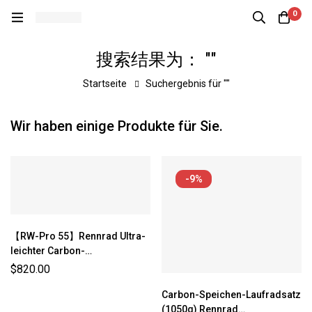
0
搜索结果为： ""
Startseite
Suchergebnis für ""
Wir haben einige Produkte für Sie.
-9%
【RW-Pro 55】Rennrad Ultra-
leichter Carbon-
Laufradsatz（1233g±3%）
$
820.00
Carbon-Speichen-Laufradsatz
(1050g) Rennrad