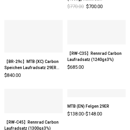
Scheibenbremse Center-lock
$
770.00
$
700.00
Ultraleicht-Laufradsatz
Felgentiefe: 40mm
Innenbreite: 21mm【RW-Aero
40】
【RW-C35】Rennrad Carbon
Laufradsatz (1240g±3%)
【BR-29c】MTB (XC) Carbon
$
685.00
Speichen Laufradsatz 29ER
Asymmetrisch (1180g±3%)
$
840.00
MTB (EN) Felgen 29ER
$
138.00
-
$
148.00
【RW-C45】Rennrad Carbon
Laufradsatz (1300g±3%)