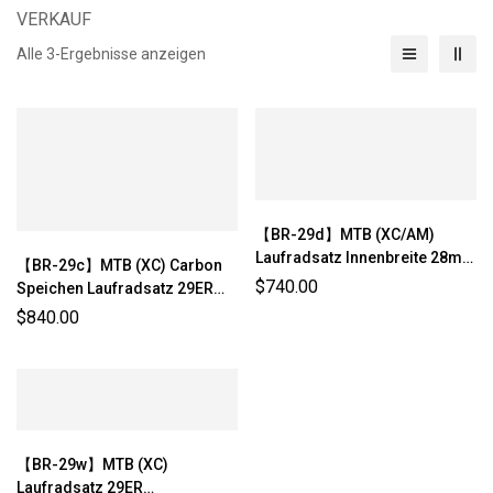
VERKAUF
Alle 3-Ergebnisse anzeigen
【BR-29d】MTB (XC/AM)
Laufradsatz Innenbreite 28mm
【BR-29c】MTB (XC) Carbon
29ER
$
740.00
Speichen Laufradsatz 29ER
Asymmetrisch (1180g±3%)
$
840.00
【BR-29w】MTB (XC)
Laufradsatz 29ER