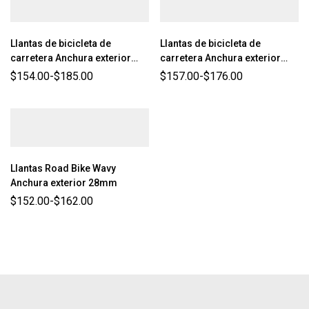
Llantas de bicicleta de
Llantas de bicicleta de
carretera Anchura exterior
carretera Anchura exterior
28mm
30mm
$
154.00
-
$
185.00
$
157.00
-
$
176.00
Llantas Road Bike Wavy
Anchura exterior 28mm
$
152.00
-
$
162.00