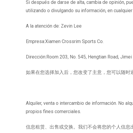
Si después de darse de alta, cambia de opinión, pu
utilizando o divulgando su información, en cualqu
A la atención de: Zevin Lee
Empresa:Xiamen Crossrim Sports Co.
Dirección:Room 203, No. 545, Hengtian Road, Jimei Di
如果在您选择加入后，您改变了主意，您可以随时通
Alquiler, venta o intercambio de información. No a
propios fines comerciales.
信息租赁、出售或交换。我们不会将您的个人信息