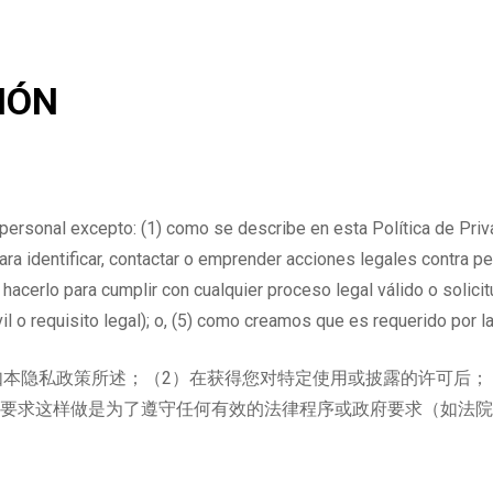
IÓN
personal excepto: (1) como se describe en esta Política de Pri
para identificar, contactar o emprender acciones legales contra
 hacerlo para cumplir con cualquier proceso legal válido o solici
vil o requisito legal); o, (5) como creamos que es requerido por la
如本隐私政策所述；（2）在获得您对特定使用或披露的许可后；
被要求这样做是为了遵守任何有效的法律程序或政府要求（如法