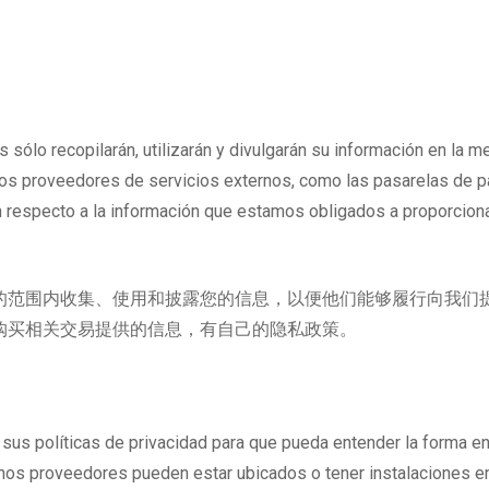
sólo recopilarán, utilizarán y divulgarán su información en la m
nos proveedores de servicios externos, como las pasarelas de 
on respecto a la información que estamos obligados a proporcion
的范围内收集、使用和披露您的信息，以便他们能够履行向我们
购买相关交易提供的信息，有自己的隐私政策。
us políticas de privacidad para que pueda entender la forma en
nos proveedores pueden estar ubicados o tener instalaciones en un