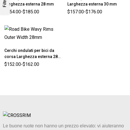
Filtri
Larghezza esterna 28 mm
Larghezza esterna 30 mm
$
154.00
-
$
185.00
$
157.00
-
$
176.00
Cerchi ondulati per bici da
corsa Larghezza esterna 28
mm
$
152.00
-
$
162.00
Le buone ruote non hanno un prezzo elevato: vi aiuteranno